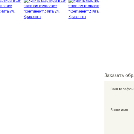
+7 978 761-60-61
й
sale@metrgrad.ru
атерина
Skype: komissarkate27
Заказать об
Ваш телефон
Ваше имя