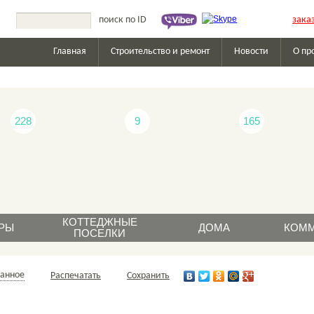
зака
Главная
Строительство и ремонт
Новости
О пр
228
9
165
КОТТЕДЖНЫЕ
РЫ
ДОМА
КОММ
ПОСЕЛКИ
жа
продажа
продажа
п
ранное
Распечатать
Сохранить
а
аренда
аренда