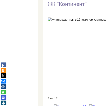
ЖК "Континент"
1
из 12