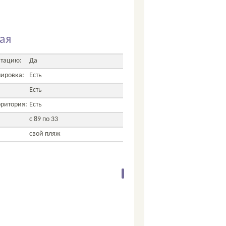
ая
атацию:
Да
нировка:
Есть
Есть
рритория:
Есть
с 89 по 33
свой пляж