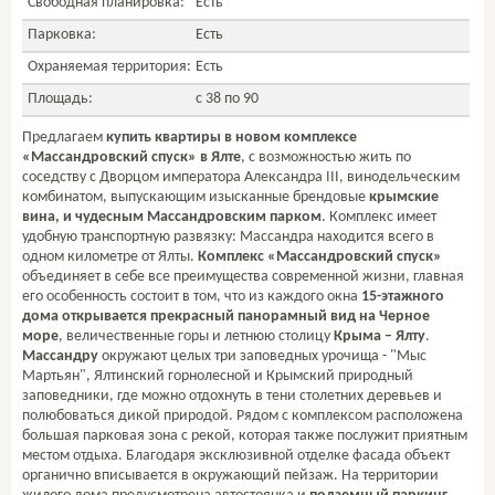
Свободная планировка:
Есть
Парковка:
Есть
Охраняемая территория:
Есть
Площадь:
с 38 по 90
Предлагаем
купить квартиры в новом комплексе
«Массандровский спуск» в Ялте
, с возможностью жить по
соседству с Дворцом императора Александра III, винодельческим
комбинатом, выпускающим изысканные брендовые
крымские
вина, и чудесным Массандровским парком
. Комплекс имеет
удобную транспортную развязку: Массандра находится всего в
одном километре от Ялты.
Комплекс «Массандровский спуск»
объединяет в себе все преимущества современной жизни, главная
его особенность состоит в том, что из каждого окна
15-этажного
дома открывается прекрасный панорамный вид на Черное
море
, величественные горы и летнюю столицу
Крыма – Ялту
.
Массандру
окружают целых три заповедных урочища - "Мыс
Мартьян", Ялтинский горнолесной и Крымский природный
заповедники, где можно отдохнуть в тени столетних деревьев и
полюбоваться дикой природой. Рядом с комплексом расположена
большая парковая зона с рекой, которая также послужит приятным
местом отдыха. Благодаря эксклюзивной отделке фасада объект
органично вписывается в окружающий пейзаж. На территории