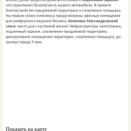
жилого дома предусмотрена автостоянка и
подземный паркинг
,
что гарантирует безопасность вашего автомобиля. В проекте
благоустройство придомовой территории и спортивная площадка.
На первом этаже комплекса предусмотрены офисные помещения
для комфортного ведения бизнеса.
Комплекс Массандровский
спуск
- место для счастливой жизни! Инфраструктура: автостоянка,
подземный паркинг, озеленение придомовой территории,
декоративное ограждение территории, спортивная площадка, до
центра города 5 мин.
Свяжитесь со мной
ваш персональный
менеджер:
Комиссар Екатерина
+7 978 761-60-61
sale@metrgrad.ru
Skype: komissarkate27
Показать на карте