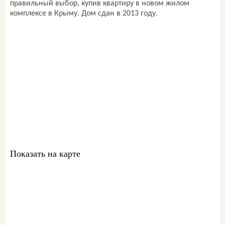
правильный выбор, купив квартиру в новом жилом
комплексе в Крыму. Дом сдан в 2013 году.
Свяжитесь со мной
ваш персональный
менеджер:
Комиссар Екатерина
+7 978 761-60-61
sale@metrgrad.ru
Skype: komissarkate27
Показать на карте