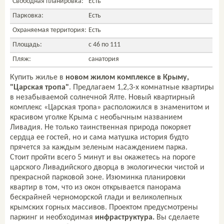
Свободная планировка:
Есть
Парковка:
Есть
Охраняемая территория:
Есть
Площадь:
с 46 по 111
Пляж:
санатория
Купить жилье в
новом жилом комплексе в Крыму,
"
Царская тропа"
. Предлагаем 1,2,3-х комнатные квартиры
в незабываемой солнечной Ялте. Новый квартирный
комплекс «Царская тропа» расположился в знаменитом и
красивом уголке Крыма с необычным названием
Ливадия. Не только таинственная природа покоряет
сердца ее гостей, но и сама матушка история будто
прячется за каждым зеленым насаждением парка.
Стоит пройти всего 5 минут и вы окажетесь на пороге
царского Ливадийского дворца в экологически чистой и
прекрасной парковой зоне.
Изюминка планировки
квартир в том, что из окон открывается панорама
бескрайней черноморской глади и великолепных
крымских горных массивов.
Проектом предусмотрены
паркинг и необходимая
инфраструктура.
Вы сделаете