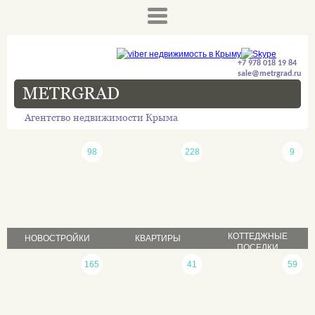
+7 978 018 19 84
sale@metrgrad.ru
METRGRAD
Агентство недвижимости Крыма
98
228
9
КОТТЕДЖНЫЕ
НОВОСТРОЙКИ
КВАРТИРЫ
ПОСЕЛКИ
продажа
165
41
59
продажа
продажа
аренда
аренда