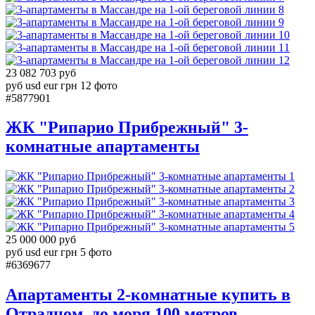
8
9
10
11
12
23 082 703 руб
руб
usd
eur
грн
12 фото
#5877901
ЖК "Рипарио Прибрежный" 3-
комнатные апартаменты
1
2
3
4
5
25 000 000 руб
руб
usd
eur
грн
5 фото
#6369677
Апартаменты 2-комнатные купить в
Отрадном, до моря 100 метров