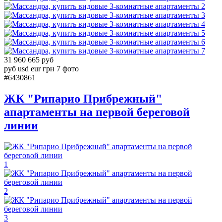
2
3
4
5
6
7
31 960 665 руб
руб
usd
eur
грн
7 фото
#6430861
ЖК "Рипарио Прибрежный"
апартаменты на первой береговой
линии
1
2
3