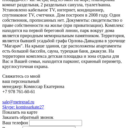
комнат раздельная, 2 раздельных санузла, туалет/ванна.
Установлено кабельное TV, интернет, кондиционер,
спутниковое TV, счетчики. Дом построен в 2008 году. Один
собственник, прописанных нет. Документы: свидетельство о
праве собственности на жилье (при приватизации). Комплекс
находится на первой береговой линии, парк вокруг дома
является природным мемориальным памятником. Территория,
является бывшей усадьбой графа Орлова-Давыдова в урочище
"Магарач". На крыше здания, где расположены апартаменты
есть большой бассейн, сауна, турецкая баня, джакузи. На
территории комплекса детская площадка и зона отдыха для
Вас и Вашей семьи, находится паркинг, охранный периметр,
круглосуточная охрана.
Свяжитесь со мной
ваш персональный
менеджер:
Комиссар Екатерина
+7 978 761-60-61
sale@metrgrad.ru
Skype: komissarkate27
Показать на карте
Заказать обратный звонок
Ваш телефон