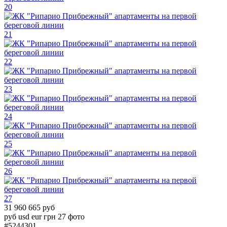
20
21
22
23
24
25
26
27
31 960 665 руб
руб
usd
eur
грн
27 фото
#5244301