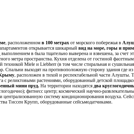
оме
, расположенном
в 100 метрах
от морского побережья в
Алуш
 апартаментов открывается шикарный
вид на море, горы и прим
 выполнением в была тщательно выверена и взвешена, за счет 
ого метра пространства. Кухня отделена от гостиной фасетным 
техникой Miele и Liebherr (в том числе стиральная и сушильна
мор. Спальни выходят на противоположную сторону здания где и
 Крыму
, расположен в тихой и респектабельной части Алушты. 
 с реликтовыми растениями, оборудованный детской площадкой 
венный мини пруд.
На территории находятся
два круглогодичны
углогодично); фитнесс центр; космический научно-развлекатель
и централизованную систему кондиционирования воздуха. Сейсь
ства Тиссен Крупп, оборудованные сейсьмодатчиками.