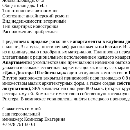
Жилая площадь:
64.0
Общая площадь:
154.5
Тип отопления:
автономное
Состояние:
дизайнерский ремонт
Вид недвижимости:
вторичный
Тип квартиры:
новостройка
Расположение:
прибрежная
Предлагаем к
продаже
роскошные
апартаменты в клубном д
спальни, 3 санузла, постирочная), расположены
на 6 этаже
. Из
из индивидуально подобранных материалов. Планировка перед
элегантными с рациональным использованием каждого квадратн
Апартаменты
укомплектованы премиальной немецкой бытовой 
уложена высококачественная паркетная доска, в санузлах мра
«Дача Доктора Штейнгольца»
один из лучших комплексов
в
Внутри расположен закрытый придомовой парк площадью 0,8 га
множеством малых архитектурных форм, а также создан
собст
лягушатник
); SPA комплекс на площади 800 м.кв. (открыт кр
ресторан-музей. Комплекс имеет свою собственную котельную 
Рихтера. В комплексе установлены лифты немецкого производ
Свяжитесь со мной
ваш персональный
менеджер:
Комиссар Екатерина
+7 978 761-60-61