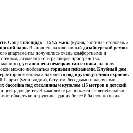
те
. Общая
площадь – 154,5 м.кв.
(кухня, гостиная-столовая, 2
орский парк.
Выполнен эксклюзивный
дизайнерский ремонт
этого апартаменты получились очень комфортными и
стеклом, создавая уют и расширяя пространство.
я машины),
установлена немецкая сантехника
, на полу
з окон можно любоваться
горными пейзажами.
Клубный дом
Территория комплекса находится
под круглосуточной охраной.
Lappset (Финляндии), батутом, беседками и лавочками,
х бассейна под стеклянным куполом (15 метров и детский
ный центр для детей. В комплексе расположен фешенебельный
мостойкость конструктива здания более 8 баллов по шкале