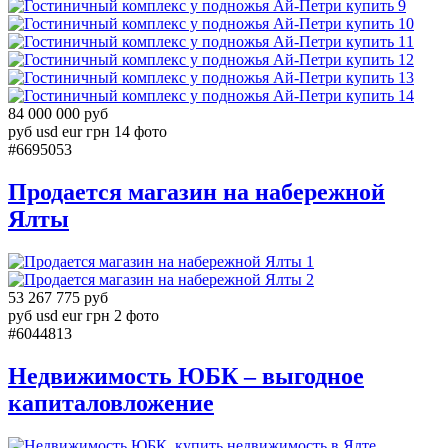
9
10
11
12
13
14
84 000 000 руб
руб
usd
eur
грн
14 фото
#6695053
Продается магазин на набережной
Ялты
1
2
53 267 775 руб
руб
usd
eur
грн
2 фото
#6044813
Недвижимость ЮБК – выгодное
капиталовложение