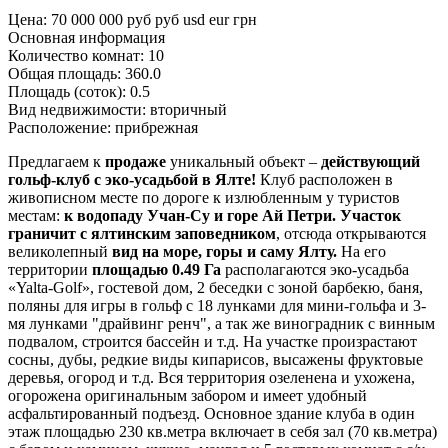
Цена: 70 000 000 руб
руб
usd
eur
грн
Основная информация
Количество комнат:
10
Общая площадь:
360.0
Площадь (соток):
0.5
Вид недвижимости:
вторичный
Расположение:
прибрежная
Предлагаем к
продаже
уникальный объект –
действующий
гольф-клуб с эко-усадьбой в Ялте!
Клуб расположен в
живописном месте по дороге к излюбленным у туристов
местам:
к водопаду Учан-Су и горе Ай Петри.
Участок
граничит с ялтинским заповедником
, отсюда открываются
великолепный
вид на море, горы и саму Ялту.
На его
территории
площадью 0.49 Га
располагаются эко-усадьба
«Yalta-Golf», гостевой дом, 2 беседки с зоной барбекю, баня,
поляны для игры в гольф с 18 лунками для мини-гольфа и 3-
мя лунками "драйвинг ренч", а так же виноградник с винным
подвалом, строится бассейн и т.д. На участке произрастают
сосны, дубы, редкие виды кипарисов, высажены фруктовые
деревья, огород и т.д. Вся территория озеленена и ухожена,
огорожена оригинальным забором и имеет удобный
асфальтированный подъезд. Основное здание клуба в один
этаж площадью 230 кв.метра включает в себя зал (70 кв.метра)