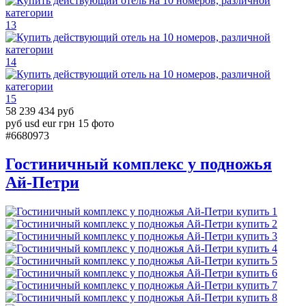
13
14
15
58 239 434 руб
руб
usd
eur
грн
15 фото
#6680973
Гостиничный комплекс у подножья
Ай-Петри
1
2
3
4
5
6
7
8