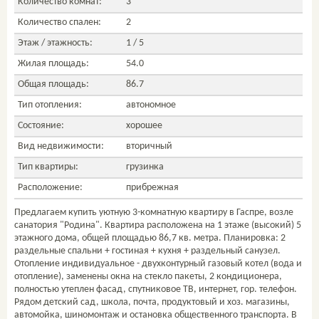
Количество комнат:
3
Количество спален:
2
Этаж / этажность:
1 / 5
Жилая площадь:
54.0
Общая площадь:
86.7
Тип отопления:
автономное
Состояние:
хорошее
Вид недвижимости:
вторичный
Тип квартиры:
грузинка
Расположение:
прибрежная
Предлагаем купить уютную 3-комнатную квартиру в Гаспре, возле
санатория "Родина". Квартира расположена на 1 этаже (высокий) 5
этажного дома, общей площадью 86,7 кв. метра. Планировка: 2
раздельные спальни + гостиная + кухня + раздельный санузел.
Отопление индивидуальное - двухконтурный газовый котел (вода и
отопление), заменены окна на стекло пакеты, 2 кондиционера,
полностью утеплен фасад, спутниковое ТВ, интернет, гор. телефон.
Рядом детский сад, школа, почта, продуктовый и хоз. магазины,
автомойка, шиномонтаж и остановка общественного транспорта. В