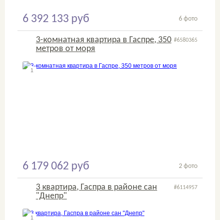
6 392 133 руб
6 фото
3-комнатная квартира в Гаспре, 350
#6580365
метров от моря
1
2
6 179 062 руб
2 фото
3 квартира, Гаспра в районе сан
#6114957
"Днепр"
1
2