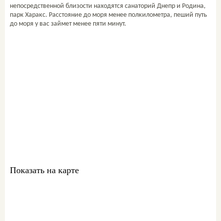
непосредственной близости находятся санаторий Днепр и Родина,
парк Харакс. Расстояние до моря менее полкилометра, пеший путь
до моря у вас займет менее пяти минут.
Свяжитесь со мной
ваш персональный
менеджер:
Комиссар Екатерина
+7 978 761-60-61
sale@metrgrad.ru
Skype: komissarkate27
Показать на карте