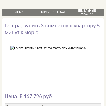
ЗЕМЕЛЬНЫЕ
ДОМА
КОММЕРЧЕСКАЯ
УЧАСТКИ
продажа
продажа
Гаспра, купить 3-комнатную квартиру 5
продажа
аренда
аренда
минут к морю
Цена: 8 167 726 руб