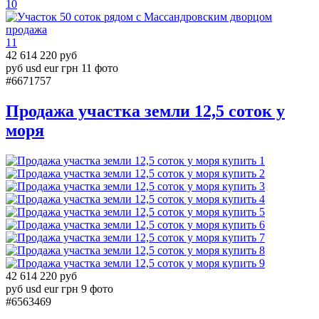
10
11
42 614 220 руб
руб
usd
eur
грн
11 фото
#6671757
Продажа участка земли 12,5 соток у
моря
1
2
3
4
5
6
7
8
9
42 614 220 руб
руб
usd
eur
грн
9 фото
#6563469