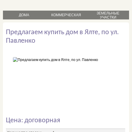
ЗЕМЕЛЬНЫЕ
ДОМА
КОММЕРЧЕСКАЯ
УЧАСТКИ
продажа
продажа
Предлагаем купить дом в Ялте, по ул.
продажа
аренда
аренда
Павленко
Цена: договорная