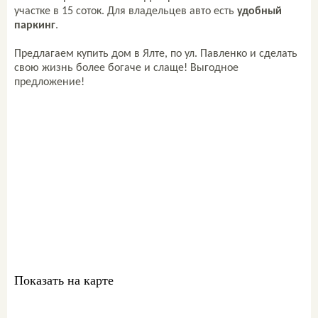
участке в 15 соток. Для владельцев авто есть
удобный
паркинг
.
Предлагаем купить дом в Ялте, по ул. Павленко и сделать
свою жизнь более богаче и слаще! Выгодное
предложение!
Свяжитесь со мной
ваш персональный
менеджер:
Комиссар Екатерина
+7 978 761-60-61
sale@metrgrad.ru
Skype: komissarkate27
Показать на карте