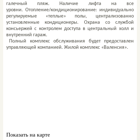
галечный пляж. Наличие лифта на все
уровни.
Отопление/кондиционирование: индивидуально
регулируемые «теплые» полы, централизованно
установленные кондиционеры.
Охрана со службой
консьержей с контролем доступа в центральный холл и
внутренний гараж.
Полный комплекс обслуживания будет предоставлен
управляющей компанией.
Жилой комплекс «Валенсия».
Свяжитесь со мной
ваш персональный
менеджер:
Комиссар Екатерина
+7 978 761-60-61
sale@metrgrad.ru
Skype: komissarkate27
Показать на карте