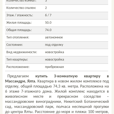
Количество комнат:
3
Количество спален:
2
Этаж / этажность:
6 / 7
Жилая площадь:
50.0
Общая площадь:
74.0
Тип отопления:
автономное
Состояние:
под отделку
Вид недвижимости:
новостройка
Тип квартиры:
новостройка
Расположение:
прибрежная
Предлагаем
купить 3-комнатную квартиру в
Массандре, Ялта.
Квартира в новом жилом комплексе
под
отделку, общей площадью 74,3 кв. метра. Расположена на
6 этаже 7-этажного дома.
Жилой комплекс находится в
живописном месте и прекрасном соседстве –
массандровские виноградники, Никитский Ботанический
сад, массандровский парк, полчаса неспешной прогулки
до центра Ялты.
Расстояние до моря и пляжа: 100 метров,