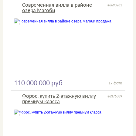
Современная вилла в районе
#6693261
озера Магоби
1
2
110 000 000 руб
17 фото
Форос, купить 2-этажную виллу
#6376589
премиум класса
1
2