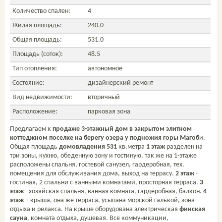
Количество спален:
4
Жилая площадь:
240.0
Общая площадь:
531.0
Площадь (соток):
48.5
Тип отопления:
автономное
Состояние:
дизайнерский ремонт
Вид недвижимости:
вторичный
Расположение:
парковая зона
Предлагаем к
продаже 3-этажный дом в закрытом элитном
коттеджном поселке на берегу озера у подножия горы Магоб
и.
Общая площадь
домовладения 531
кв.метра
1 этаж
разделен на
три зоны, кухню, обеденную зону и гостиную, так же на 1-этаже
расположены спальня, гостевой санузел, гардеробная, тех.
помещения для обслуживания дома, выход на террасу.
2 этаж
-
гостиная, 2 спальни с ванными комнатами, просторная терраса.
3
этаж
- хозяйская спальня, ванная комната, гардеробная, балкон.
4
этаж
– крыша, она же терраса, усыпана морской галькой, зона
отдыха и релакса. На крыше оборудована электрическая
финская
сауна
, комната отдыха, душевая. Все коммуникации,