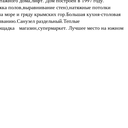
этажного дома,лифт. Дом построен в 1997 году.
тяжка полов,выравнивание стен),натяжные потолки
на море и гряду крымских гор.Большая кухня-столовая
живанию.Санузел раздельный.Теплые
площадка магазин,супермаркет. Лучшее место на южном