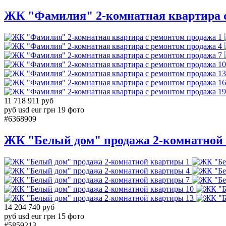
ЖК "Фамилия" 2-комнатная квартира 
1
4
7
10
13
16
19
11 718 911 руб
руб
usd
eur
грн
19 фото
#6368909
ЖК "Белый дом" продажа 2-комнатной
1
4
7
10
13
14 204 740 руб
руб
usd
eur
грн
15 фото
#5859213