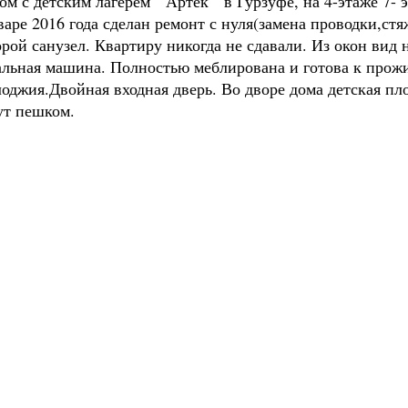
 с детским лагерем " Артек " в Гурзуфе, на 4-этаже 7- 
варе 2016 года сделан ремонт с нуля(замена проводки,с
рой санузел. Квартиру никогда не сдавали. Из окон вид 
иральная машина. Полностью меблирована и готова к про
оджия.Двойная входная дверь. Во дворе дома детская 
ут пешком.