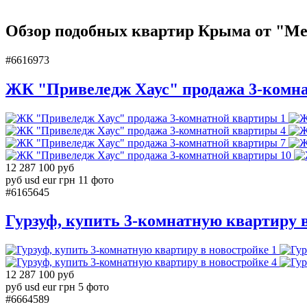
Обзор подобных квартир Крыма от "Ме
#6616973
ЖК "Привеледж Хаус" продажа 3-комн
1
4
7
10
12 287 100 руб
руб
usd
eur
грн
11 фото
#6165645
Гурзуф, купить 3-комнатную квартиру 
1
4
12 287 100 руб
руб
usd
eur
грн
5 фото
#6664589