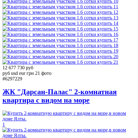
10
11
12
13
14
15
16
17
18
19
20
21
12 677 730 руб
руб
usd
eur
грн
21 фото
#6297229
ЖК "Дарсан-Палас" 2-комнатная
квартира с видом на море
1