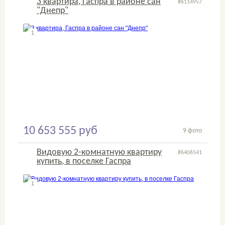
3 квартира, Гаспра в районе сан
#6114957
"Днепр"
1
2
10 653 555 руб
9 фото
Видовую 2-комнатную квартиру
#6406541
купить, в поселке Гаспра
1
2