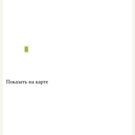
Свяжитесь со мной
ваш персональный
менеджер:
Комиссар Екатерина
+7 978 761-60-61
sale@metrgrad.ru
Skype: komissarkate27
Показать на карте