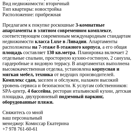
Вид недвижимости:
вторичный
Тип квартиры:
новостройка
Расположение:
прибрежная
Предлагаем к покупке роскошные
3-комнатные
апартаменты в элитном современном комплексе
,
соответствующем современным международным стандартам
недвижимости
класса Luxe в Ливадии
. Апартаменты
расположены
на 7-этаже 8-этажного корпуса
, а его общая
площадь
составляет
130 кв.метра
. Планировка включает 2
отдельные спальни, просторную кухню-гостиную, 2 санузла,
гардеробные и видовую террасу. В апартаментах выполнена
высококачественная отделка, установлена
корпусная и
мягкая мебел, техника
от ведущих производителей.
Комплекс сдан,
заселен и обслужен, налажен высокий
уровень сервиса и безопасности. К услугам собственников:
SPA-центр,
4 бассейна
, ресторан итальянской кухни, детская
площадка, двухуровневый
подземный паркинг,
оборудованные пляжи.
Свяжитесь со мной
ваш персональный
менеджер:
Комиссар Екатерина
+7 978 761-60-61