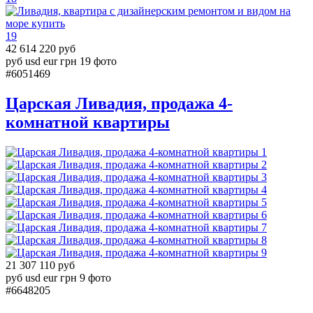
19
42 614 220 руб
руб
usd
eur
грн
19 фото
#6051469
Царская Ливадия, продажа 4-
комнатной квартиры
1
2
3
4
5
6
7
8
9
21 307 110 руб
руб
usd
eur
грн
9 фото
#6648205