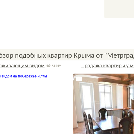
бзор подобных квартир Крыма от "Метргра
ораживающим видом
Продажа квартиры у мо
#6161549
2
1