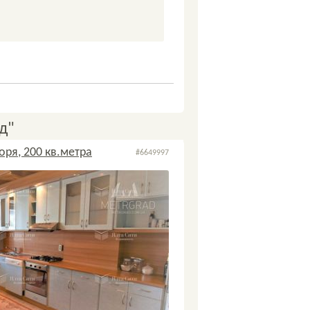
д"
ря, 200 кв.метра
#6649997
3
2