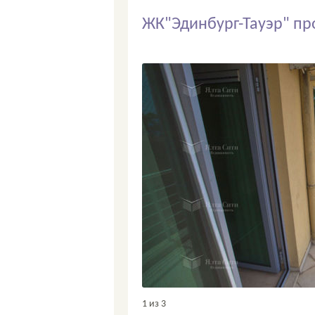
ЖК"Эдинбург-Тауэр" пр
1
из 3