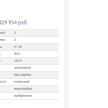
829 954 руб
нат:
3
лен:
2
ь:
4 / 10
:
90.0
:
124.0
автономное
под отделку
сти:
вторичный
новостройка
прибрежная