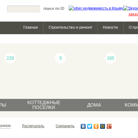
зака
Главная
Строительство и ремонт
Новости
О пр
228
9
165
КОТТЕДЖНЫЕ
РЫ
ДОМА
КОММ
ПОСЕЛКИ
жа
продажа
продажа
п
ранное
Распечатать
Сохранить
а
аренда
аренда