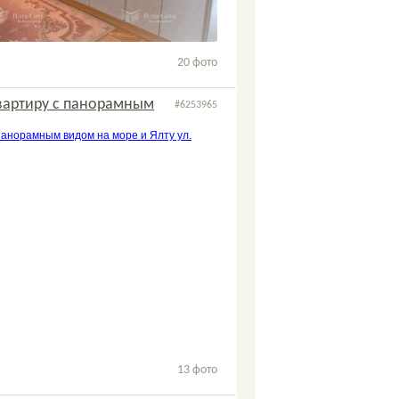
20 фото
вартиру с панорамным
#6253965
3
2
13 фото