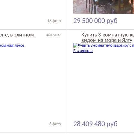
29 500 000 руб
18 фото
лте, в элитном
Купить 3-комнатную к
#6097037
видом на море и Ялту
2
1
28 409 480 руб
8 фото