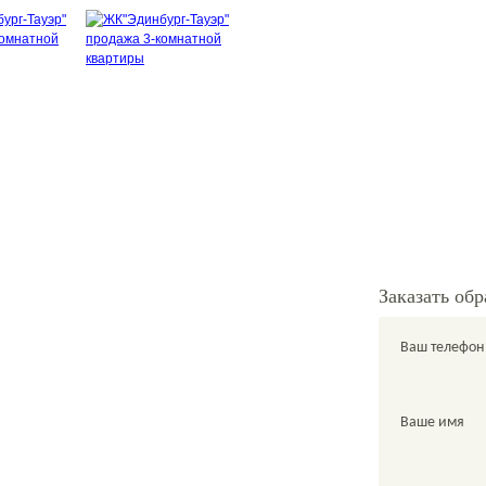
+7 978 761-60-61
й
sale@metrgrad.ru
атерина
Skype: komissarkate27
Заказать об
Ваш телефон
Ваше имя