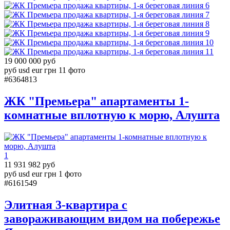
6
7
8
9
10
11
19 000 000 руб
руб
usd
eur
грн
11 фото
#6364813
ЖК "Премьера" апартаменты 1-
комнатные вплотную к морю, Алушта
1
11 931 982 руб
руб
usd
eur
грн
1 фото
#6161549
Элитная 3-квартира с
завораживающим видом на побережье