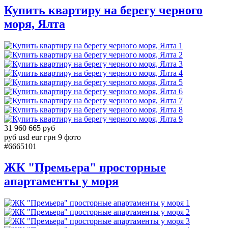
Купить квартиру на берегу черного
моря, Ялта
1
2
3
4
5
6
7
8
9
31 960 665 руб
руб
usd
eur
грн
9 фото
#6665101
ЖК "Премьера" просторные
апартаменты у моря
1
2
3