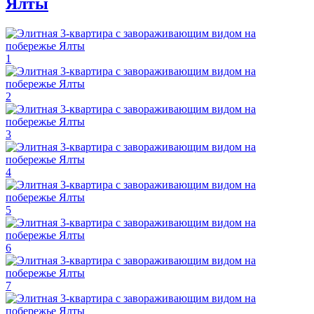
Ялты
1
2
3
4
5
6
7