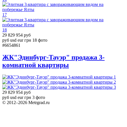
17
18
29 829 954 руб
руб
usd
eur
грн
18 фото
#6654861
ЖК"Эдинбург-Тауэр" продажа 3-
комнатной квартиры
1
2
3
29 829 954 руб
руб
usd
eur
грн
3 фото
© 2012–2026 Metrgrad.ru