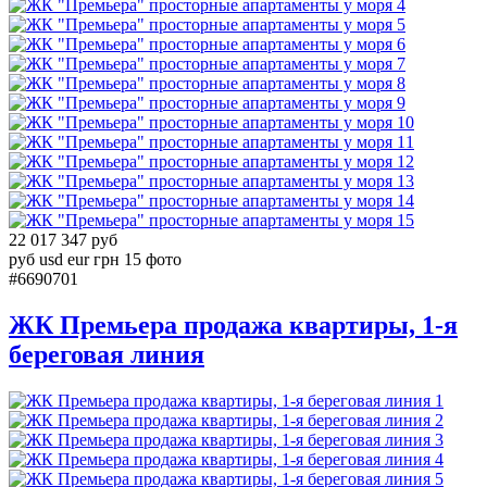
4
5
6
7
8
9
10
11
12
13
14
15
22 017 347 руб
руб
usd
eur
грн
15 фото
#6690701
ЖК Премьера продажа квартиры, 1-я
береговая линия
1
2
3
4
5