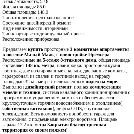
Этаж / этажность:
5 / 8
Жилая площадь:
85.0
Общая площадь:
148.0
Тип отопления:
централизованное
Состояние:
дизайнерский ремонт
Вид недвижимости:
вторичный
Тип квартиры:
индивидуальный проект
Расположение:
прибрежная
Предлагаем
купить
просторные
3-комнатные апартаменты
в поселке Малый Маяк
, в
новостройке Премьера
.
Расположенные
на 5-этаже 8-этажного дома
, общая площадь
составляет
148 кв. метра
, планировка: просторная кухня-
гостиная, две изолированные спальни, две ванные комнаты,
гардеробная, из спален и гостиной выход на террасу
площадью 35 кв. метра с великолепным
видом на море
.
Выполнен
дизайнерский ремонт
, полная
комплектация
мебели и техники
, система канального кондиционирования с
программным управлением, комплекс обеспечивается
круглосуточным горячим водоснабжением и отоплением(
собственная котельная
), лифты OTIS, спутниковое
телевидение. Есть возможность приобрести гараж для
автомобиля, с подъемными электро воротами. Площадь
гаража 17,2 кв. метра
Закрытая благоустроенная
территория со своим пляжем!