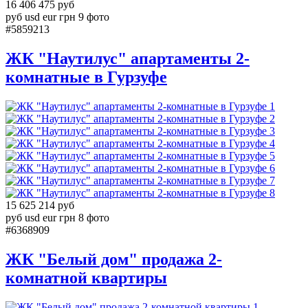
16 406 475 руб
руб
usd
eur
грн
9 фото
#5859213
ЖК "Наутилус" апартаменты 2-
комнатные в Гурзуфе
1
2
3
4
5
6
7
8
15 625 214 руб
руб
usd
eur
грн
8 фото
#6368909
ЖК "Белый дом" продажа 2-
комнатной квартиры
1