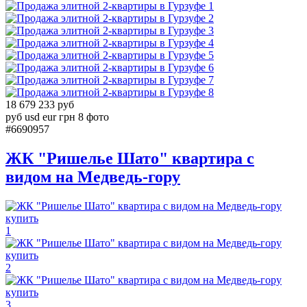
1
2
3
4
5
6
7
8
18 679 233 руб
руб
usd
eur
грн
8 фото
#6690957
ЖК "Ришелье Шато" квартира с
видом на Медведь-гору
1
2
3