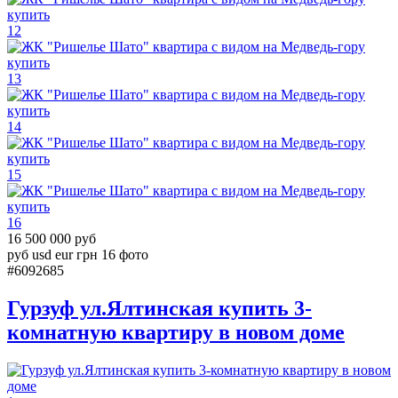
12
13
14
15
16
16 500 000 руб
руб
usd
eur
грн
16 фото
#6092685
Гурзуф ул.Ялтинская купить 3-
комнатную квартиру в новом доме