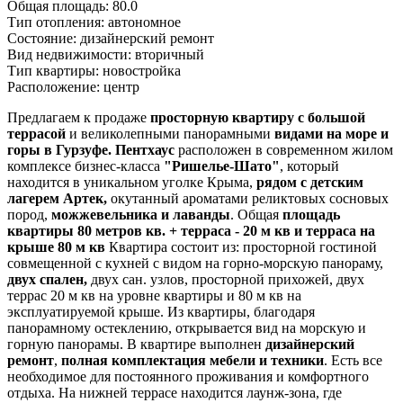
Общая площадь:
80.0
Тип отопления:
автономное
Состояние:
дизайнерский ремонт
Вид недвижимости:
вторичный
Тип квартиры:
новостройка
Расположение:
центр
Предлагаем к продаже
просторную квартиру с большой
террасой
и великолепными панорамными
видами на море и
горы в Гурзуфе.
Пентхаус
расположен в современном жилом
комплексе бизнес-класса
"Ришелье-Шато"
, который
находится в уникальном уголке Крыма,
рядом с детским
лагерем Артек,
окутанный ароматами реликтовых сосновых
пород,
можжевельника и лаванды
. Общая
площадь
квартиры 80 метров кв. + терраса - 20 м кв и терраса на
крыше 80 м кв
Квартира состоит из: просторной гостиной
совмещенной с кухней с видом на горно-морскую панораму,
двух спален,
двух сан. узлов, просторной прихожей, двух
террас 20 м кв на уровне квартиры и 80 м кв на
эксплуатируемой крыше. Из квартиры, благодаря
панорамному остеклению, открывается вид на морскую и
горную панорамы. В квартире выполнен
дизайнерский
ремонт
,
полная комплектация мебели и техники
. Есть все
необходимое для постоянного проживания и комфортного
отдыха. На нижней террасе находится лаунж-зона, где